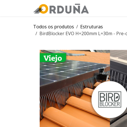
PULAR PARA O CONTEÚDO
Orduña
Loj
Todos os produtos
Estruturas
BirdBlocker EVO H=200mm L=30m - Pre-cli