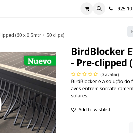
a
Hazte cliente
Soluciones FV
Blog
Contacte-nos
925 10 
pped (60 x 0,5mtr + 50 clips)
BirdBlocker
- Pre-clipped 
(0 avaliar)
BirdBlocker é a solução do f
aves entrem sorrateirament
solares.
Add to wishlist