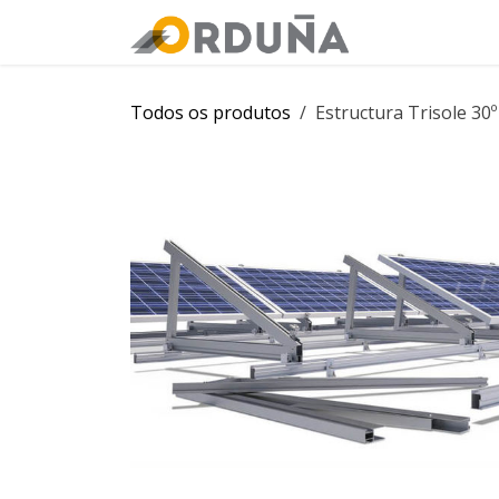
PULAR PARA O CONTEÚDO
Orduña
Loj
Todos os produtos
Estructura Trisole 30º 