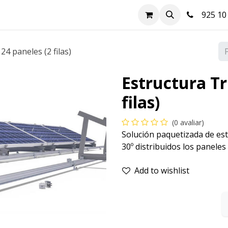
a
Hazte cliente
Soluciones FV
Blog
Contacte-nos
925 10 
24 paneles (2 filas)
Estructura Tr
filas)
(0 avaliar)
Solución paquetizada de est
30º distribuidos los paneles 
Add to wishlist