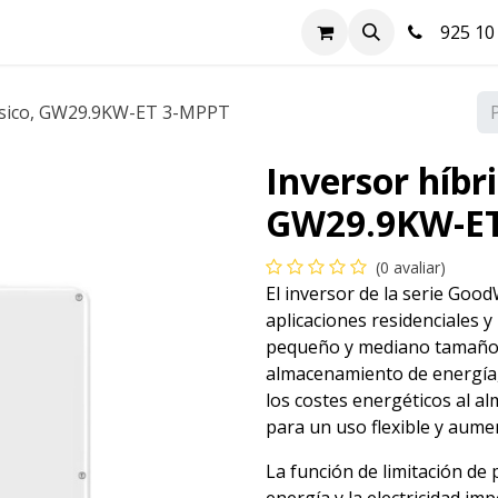
a
Hazte cliente
Soluciones FV
Blog
Contacte-nos
925 10 
fásico, GW29.9KW-ET 3-MPPT
Inversor híbri
GW29.9KW-ET
(0 avaliar)
El inversor de la serie Goo
aplicaciones residenciales y
pequeño y mediano tamaño.
almacenamiento de energía,
los costes energéticos al al
para un uso flexible y aum
La función de limitación de