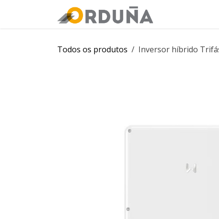
PULAR PARA O CONTEÚDO
Orduña
Loj
Todos os produtos
Inversor híbrido Tri