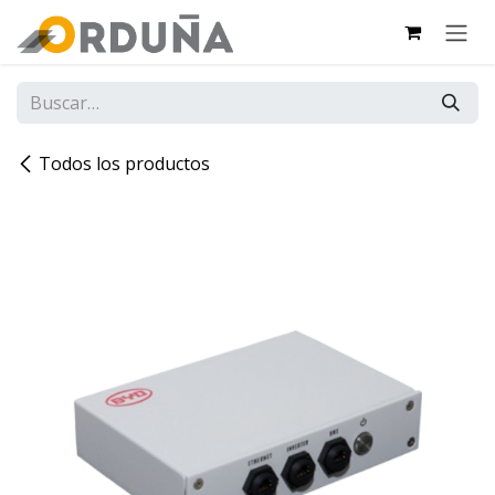
IR AL CONTENIDO
Todos los productos