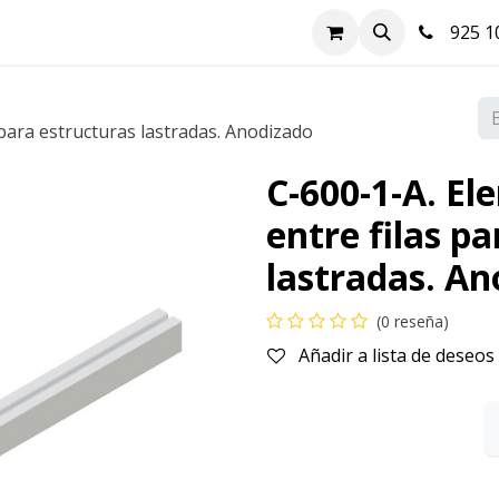
nda
Hazte cliente
Soluciones FV
Blog
Contacto
925 10
 para estructuras lastradas. Anodizado
C-600-1-A. El
entre filas p
lastradas. A
(0 reseña)
Añadir a lista de deseos