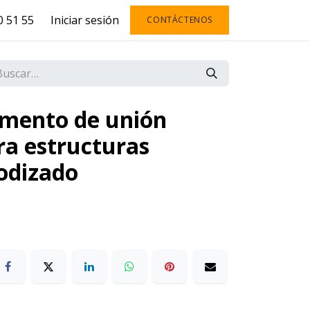
 51 55
Iniciar sesión
CONTÁCTENOS
emento de unión
ara estructuras
nodizado