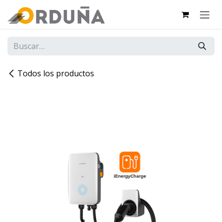
IR AL CONTENIDO
Todos los productos