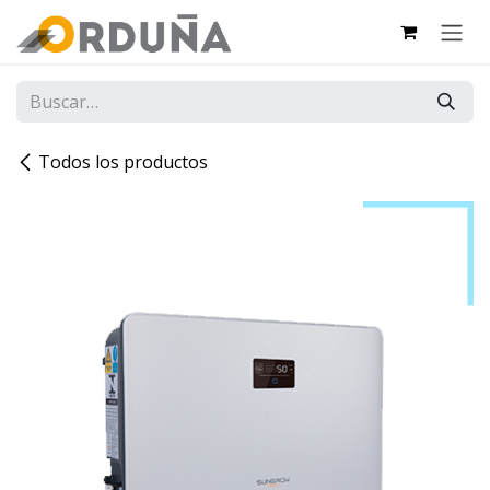
IR AL CONTENIDO
Todos los productos