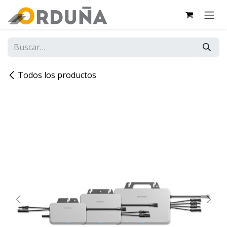
IR AL CONTENIDO
Todos los productos