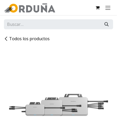
IR AL CONTENIDO
Todos los productos