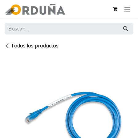
IR AL CONTENIDO
Todos los productos