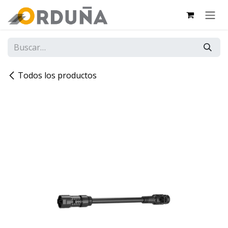
IR AL CONTENIDO
Todos los productos