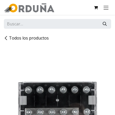
IR AL CONTENIDO
Todos los productos