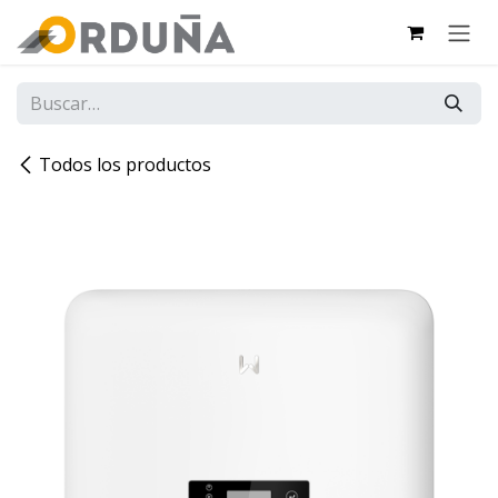
IR AL CONTENIDO
Todos los productos