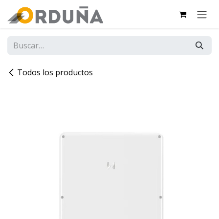
IR AL CONTENIDO
Todos los productos