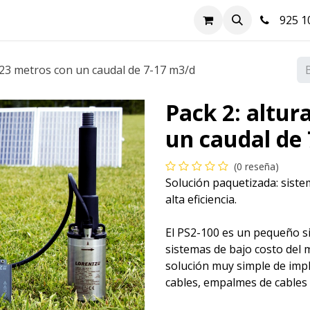
nda
Hazte cliente
Soluciones FV
Blog
Contacto
925 10
a 23 metros con un caudal de 7-17 m3/d
Pack 2: altur
un caudal de
(0 reseña)
Solución paquetizada: siste
alta eficiencia.
El PS2-100 es un pequeño s
sistemas de bajo costo del
solución muy simple de imp
cables, empalmes de cables 