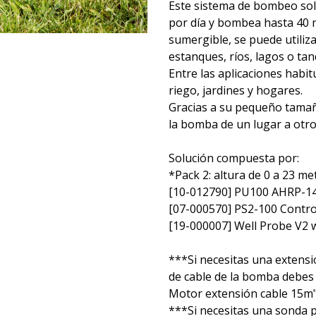
Este sistema de bombeo sol
por día y bombea hasta 40 
sumergible, se puede utiliz
estanques, ríos, lagos o tan
Entre las aplicaciones habi
riego, jardines y hogares.
Gracias a su pequeño tamañ
la bomba de un lugar a otro
Solución compuesta por:
*Pack 2: altura de 0 a 23 m
[10-012790] PU100 AHRP-1
[07-000570] PS2-100 Contro
[19-000007] Well Probe V2 
***Si necesitas una extens
de cable de la bomba debes 
Motor extensión cable 15m"
***Si necesitas una sonda p