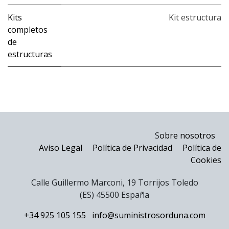
Kits
Kit estructura
completos
de
estructuras
S
obre nosotros
Aviso Legal
Política de Privacidad
Política de
Cookies
Calle Guillermo Marconi, 19 Torrijos Toledo
(ES) 45500 España
+34 925 105 155
info@suministrosorduna.com