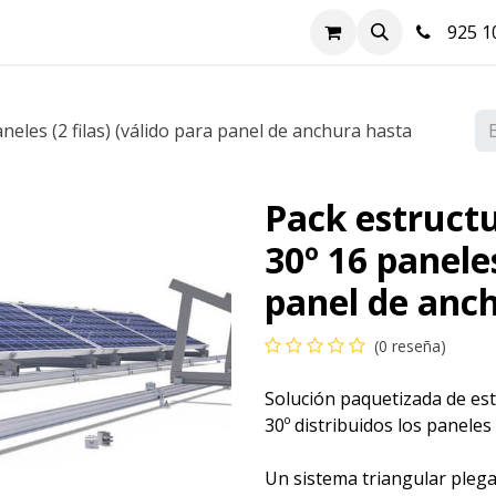
nda
Hazte cliente
Soluciones FV
Blog
Contacto
925 10
neles (2 filas) (válido para panel de anchura hasta
Pack estructu
30º 16 paneles
panel de anc
(0 reseña)
Solución paquetizada de est
30º distribuidos los paneles 
Un sistema triangular pleg