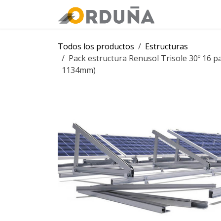
IR AL CONTENIDO
Orduña
Tie
Todos los productos
Estructuras
Pack estructura Renusol Trisole 30º 16 pa
1134mm)