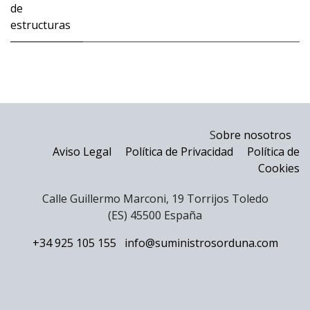
de
estructuras
S
obre nosotros
Aviso Legal
Política de Privacidad
Política de
Cookies
Calle Guillermo Marconi, 19 Torrijos Toledo
(ES) 45500 España
+34 925 105 155
info@suministrosorduna.com