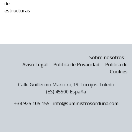
de
estructuras
S
obre nosotros
Aviso Legal
Política de Privacidad
Política de
Cookies
Calle Guillermo Marconi, 19 Torrijos Toledo
(ES) 45500 España
+34 925 105 155
info@suministrosorduna.com