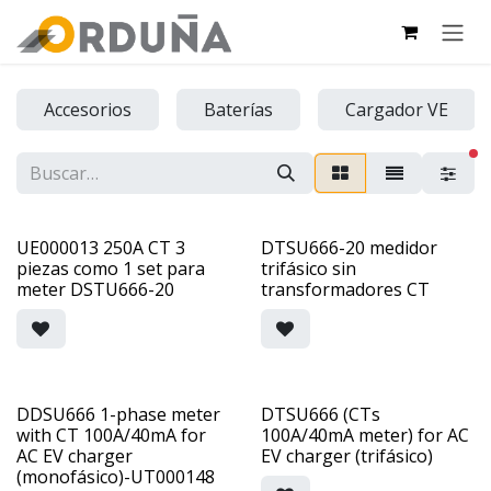
IR AL CONTENIDO
Accesorios
Baterías
Cargador VE
fi
UE000013 250A CT 3
DTSU666-20 medidor
piezas como 1 set para
trifásico sin
meter DSTU666-20
transformadores CT
DDSU666 1-phase meter
DTSU666 (CTs
with CT 100A/40mA for
100A/40mA meter) for AC
AC EV charger
EV charger (trifásico)
(monofásico)-UT000148