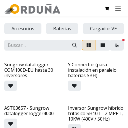
IR AL CONTENIDO
Accesorios
Baterías
Cargador VE
fi
Sungrow datalogger
Y Connector (para
COM100D-EU hasta 30
instalación en paralelo
inversores
baterías SBH)
AST03657 - Sungrow
Inversor Sungrow híbrido
datalogger logger4000
trífásico SH10T - 2 MPPT,
10KW (400V / 50Hz)