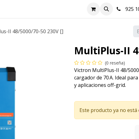
nda
Hazte cliente
Soluciones FV
Blog
Contacto
925 10
lus-II 48/5000/70-50 230V []
MultiPlus-II 
(0 reseña)
Victron MultiPlus-II 48/500
cargador de 70 A. Ideal para
y aplicaciones off-grid.
Este producto ya no está 