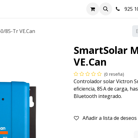
nda
Hazte cliente
Soluciones FV
Blog
Contacto
925 10
0/85-Tr VE.Can
SmartSolar M
VE.Can
(0 reseña)
Controlador solar Victron 
eficiencia, 85 A de carga, h
Bluetooth integrado.
Añadir a lista de deseos