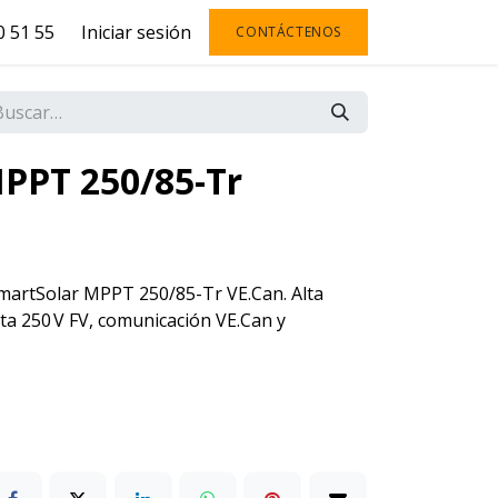
 51 55
Iniciar sesión
CONTÁCTENOS
PPT 250/85-Tr
SmartSolar MPPT 250/85-Tr VE.Can. Alta
asta 250 V FV, comunicación VE.Can y