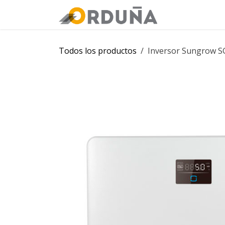
IR AL CONTENIDO
Orduña
Tie
Todos los productos
Inversor Sungrow SG