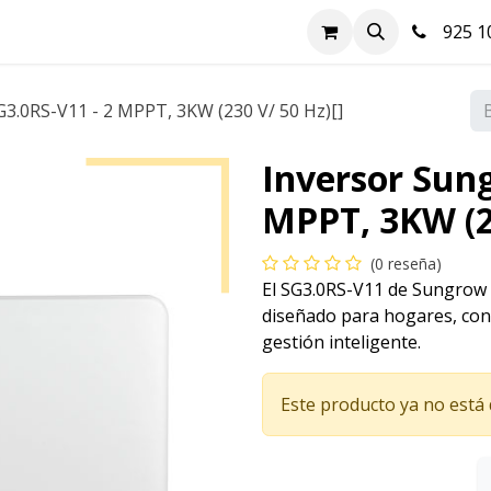
nda
Hazte cliente
Soluciones FV
Blog
Contacto
925 10
3.0RS-V11 - 2 MPPT, 3KW (230 V/ 50 Hz)[]
Inversor Sun
MPPT, 3KW (23
(0 reseña)
El SG3.0RS-V11 de Sungrow 
diseñado para hogares, con 
gestión inteligente.
Este producto ya no está 