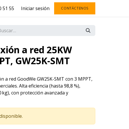
 51 55
Iniciar sesión
CONTÁCTENOS
exión a red 25KW
PPT, GW25K-SMT
exión a red GoodWe GW25K-SMT con 3 MPPT,
rciales. Alta eficiencia (hasta 98,8 %),
0 kg), con protección avanzada y
disponible.