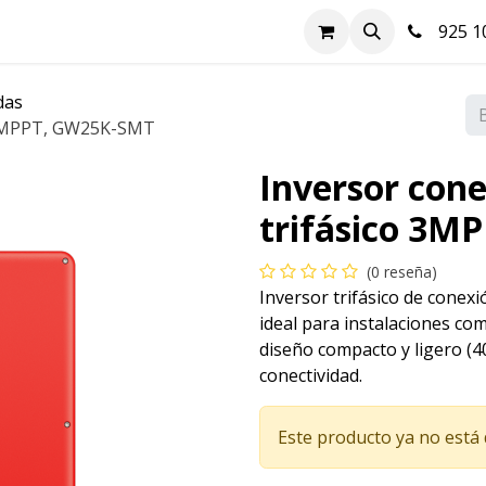
nda
Hazte cliente
Soluciones FV
Blog
Contacto
925 10
das
o 3MPPT, GW25K-SMT
Inversor con
trifásico 3M
(0 reseña)
Inversor trifásico de con
ideal para instalaciones come
diseño compacto y ligero (4
conectividad.
Este producto ya no está 