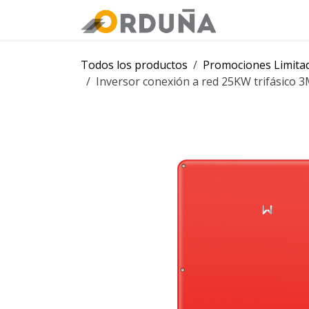
IR AL CONTENIDO
Orduña
Tie
Todos los productos
Promociones Limita
Inversor conexión a red 25KW trifásic