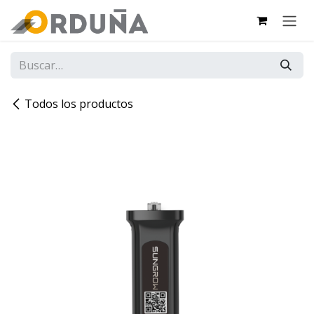
IR AL CONTENIDO
Todos los productos