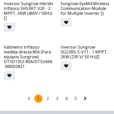
Inversor Sungrow híbrido
Sungrow-EyeM4 Wireless
trífásico SH5.0RT V20 - 2
Communication Module
MPPT, 5KW (400V / 50Hz)
for Multiple Inverter []
[]
Vatímetro trifásico
Inversor Sungrow
medida directa 80A (Para
SG2.0RS-S-V11 - 1 MPPT,
equipos Sungrow)
2KW (230 V/ 50 Hz)[]
DTSD1352-80A/DTSU666
-BB002821
1
2
3
4
5