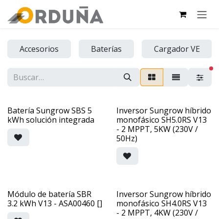
IR AL CONTENIDO
Accesorios
Baterías
Cargador VE
fi
Batería Sungrow SBS 5
Inversor Sungrow híbrido
kWh solución integrada
monofásico SH5.0RS V13
- 2 MPPT, 5KW (230V /
50Hz)
Módulo de batería SBR
Inversor Sungrow híbrido
3.2 kWh V13 - ASA00460 []
monofásico SH4.0RS V13
- 2 MPPT, 4KW (230V /