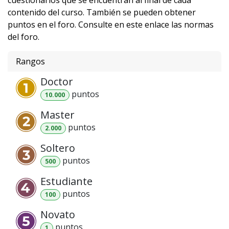
contenido del curso. También se pueden obtener
puntos en el foro. Consulte en este enlace las normas
del foro.
Rangos
Doctor
punto
s
10.000
Master
punto
s
2.000
Soltero
punto
s
500
Estudiante
punto
s
100
Novato
punto
s
1