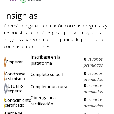
Insignias
Además de ganar reputación con sus preguntas y
respuestas, recibirá insignias por ser muy útil.
Las
insignias aparecerán en su página de perfil, junto
con sus publicaciones.
Inscríbase en la
0
usuarios
Empezar
plataforma
premiados
0
usuarios
Conózcase
Complete su perfil
a sí mismo
premiados
0
usuarios
Usuario
Completar un curso
experto
premiados
Obtenga una
0
usuarios
Conocimiento
certificación
certificado
premiados
Héroe de