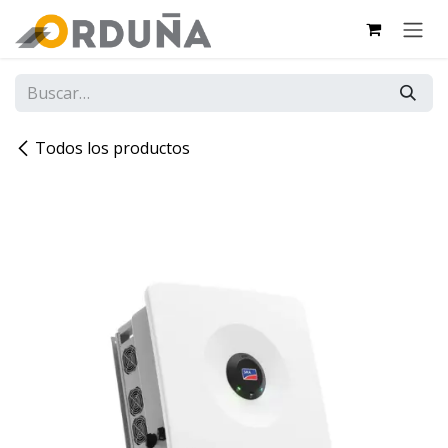
IR AL CONTENIDO
Todos los productos