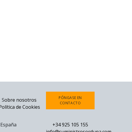
PÓNGASE EN
S
obre nosotros
CONTACTO
Política de Cookies
0 España
+34 925 105 155
info@suministrosorduna.com