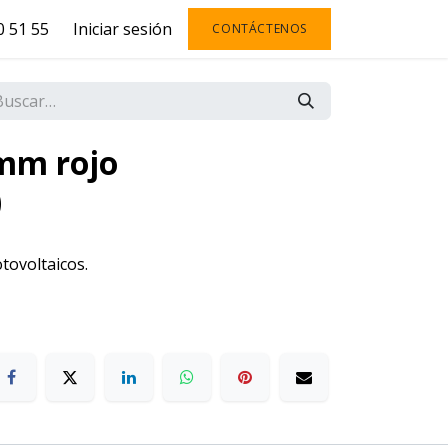
 51 55
Iniciar sesión
CONTÁCTENOS
4mm rojo
)
tovoltaicos.