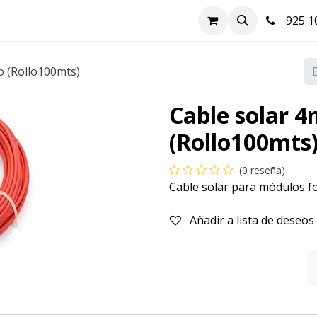
nda
Hazte cliente
Soluciones FV
Blog
Contacto
925 10
o (Rollo100mts)
Cable solar 
(Rollo100mts
(0 reseña)
Cable solar para módulos fo
Añadir a lista de deseos