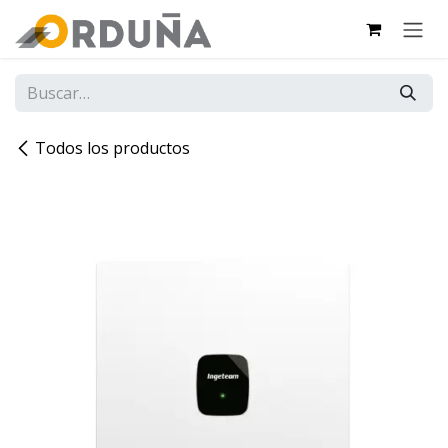
IR AL CONTENIDO
Todos los productos