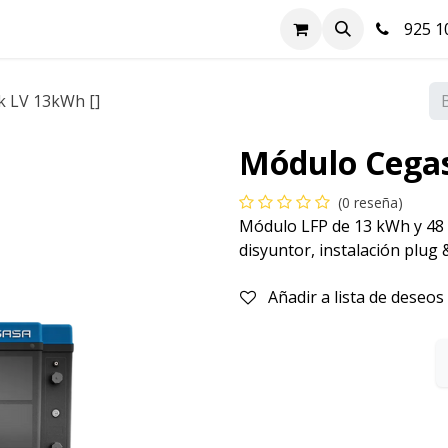
nda
Hazte cliente
Soluciones FV
Blog
Contacto
925 10
k LV 13kWh []
Módulo Cegas
(0 reseña)
Módulo LFP de 13 kWh y 48 
disyuntor, instalación plug 
Añadir a lista de deseos