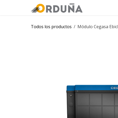
IR AL CONTENIDO
Orduña
Tie
Todos los productos
Módulo Cegasa Ebic