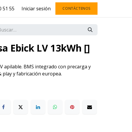
 51 55
Iniciar sesión
CONTÁCTENOS
a Ebick LV 13kWh []
V apilable. BMS integrado con precarga y
& play y fabricación europea.