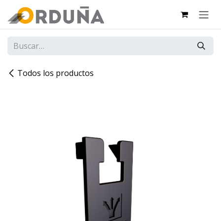
IR AL CONTENIDO
Todos los productos