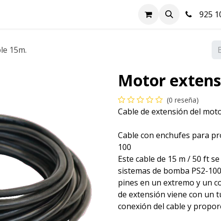
nda
Hazte cliente
Soluciones FV
Blog
Contacto
925 10
le 15m.
Motor extens
(0 reseña)
Cable de extensión del mot
Cable con enchufes para pro
100
Este cable de 15 m / 50 ft s
sistemas de bomba PS2-100.
pines en un extremo y un co
de extensión viene con un t
conexión del cable y proporc