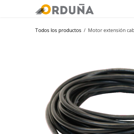
IR AL CONTENIDO
Orduña
Tie
Todos los productos
Motor extensión cab