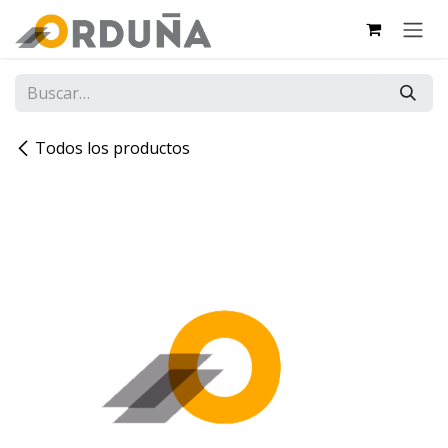
IR AL CONTENIDO
Todos los productos