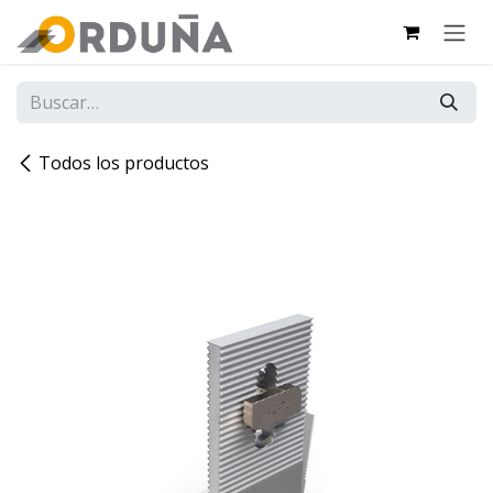
IR AL CONTENIDO
Todos los productos