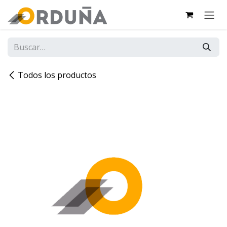
IR AL CONTENIDO
Todos los productos