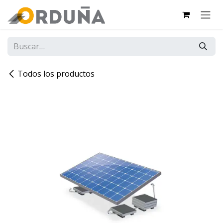
IR AL CONTENIDO
Todos los productos