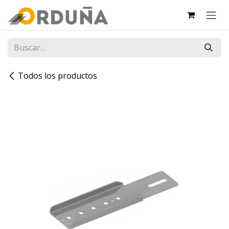
IR AL CONTENIDO
Todos los productos