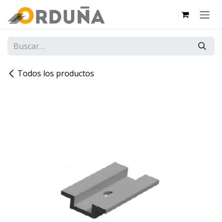
IR AL CONTENIDO
Todos los productos