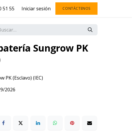
 51 55
Iniciar sesión
CONTÁCTENOS
 batería Sungrow PK
)
w PK (Esclavo) (IEC)
09/2026