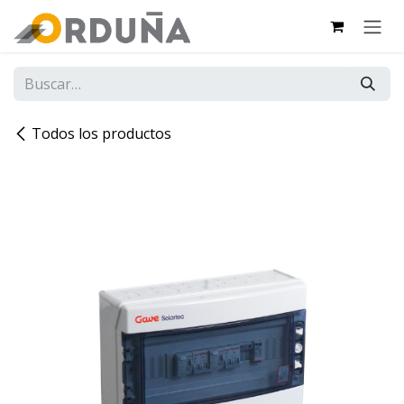
IR AL CONTENIDO
Todos los productos