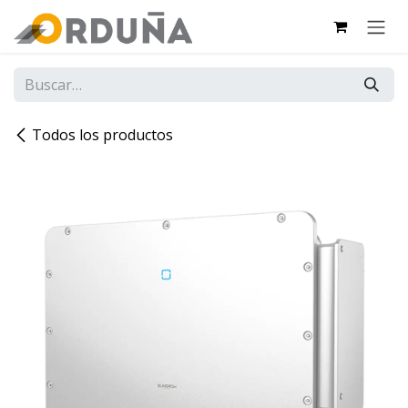
IR AL CONTENIDO
Todos los productos