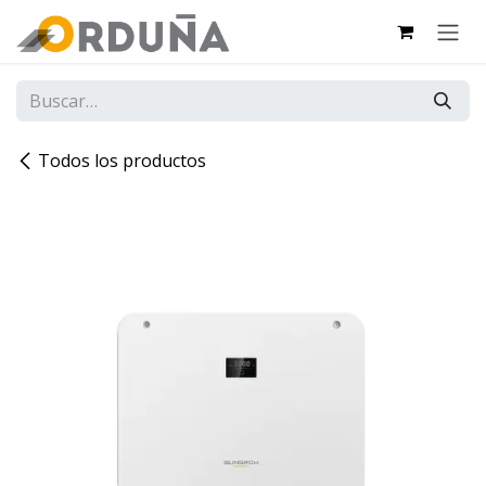
IR AL CONTENIDO
Todos los productos