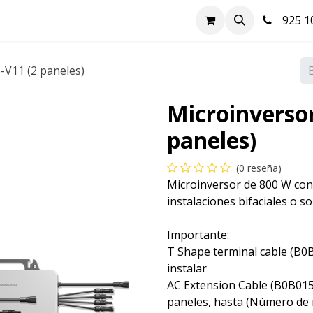
nda
Hazte cliente
Soluciones FV
Blog
Contacto
925 10
-V11 (2 paneles)
Microinversor
paneles)
(0 reseña)
Microinversor de 800 W con
instalaciones bifaciales o 
Importante:
T Shape terminal cable (B0B
instalar
AC Extension Cable (B0B015
paneles, hasta (Número de m