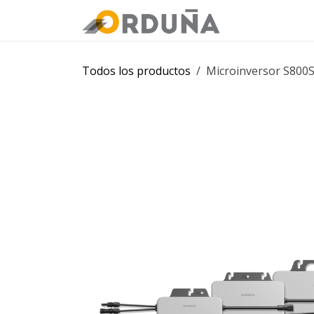
IR AL CONTENIDO
Orduña
Tie
Todos los productos
Microinversor S800S