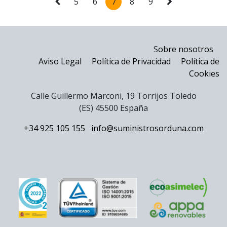
5
6
7
8
9
S
obre nosotros
Aviso Legal
Política de Privacidad
Política de
Cookies
Calle Guillermo Marconi, 19 Torrijos Toledo
(ES) 45500 España
+34 925 105 155
info@suministrosorduna.com