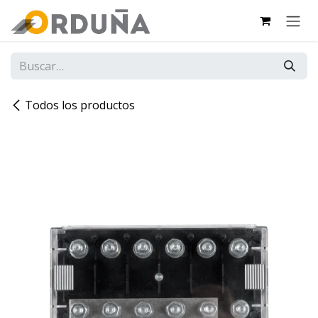
IR AL CONTENIDO
Todos los productos