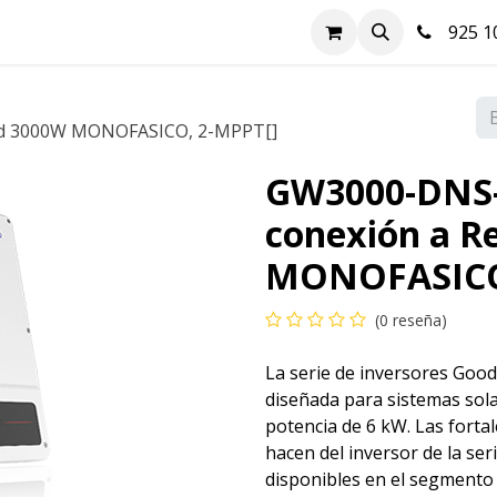
nda
Hazte cliente
Soluciones FV
Blog
Contacto
925 10
Red 3000W MONOFASICO, 2-MPPT[]
GW3000-DNS-3
conexión a R
MONOFASICO,
(0 reseña)
La serie de inversores Goo
diseñada para sistemas sola
potencia de 6 kW. Las fortale
hacen del inversor de la se
disponibles en el segmento 