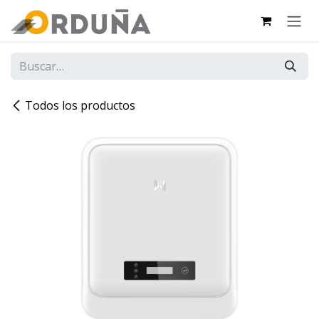
IR AL CONTENIDO
Todos los productos