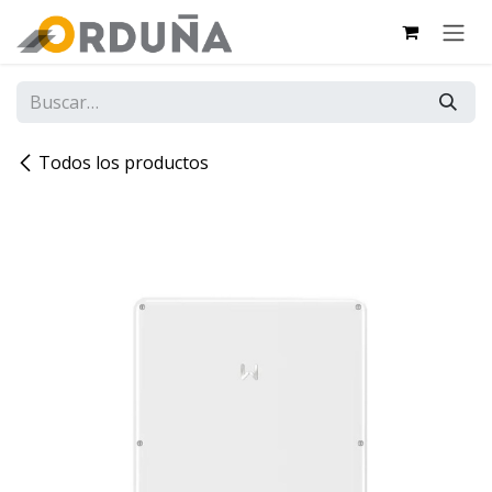
IR AL CONTENIDO
Todos los productos